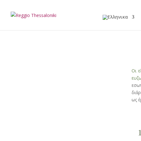
Οι ε
ευζω
εσω
διάρ
ως έ
1