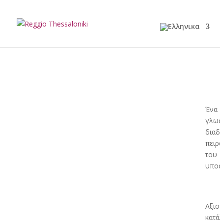
Ένα
γλω
διαδ
πειρ
του
υποσ
Αξιο
κατ