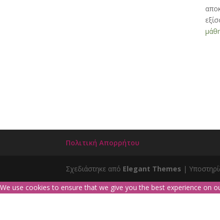
αποκ
εξίσ
μάθη
Πολιτική Απορρήτου
Σχεδιάστηκε από
Elegant Themes
| Υποστηρί
We use cookies to ensure that we give you the best experience on our 