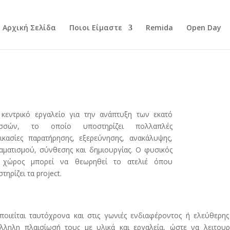
Αρχική Σελίδα
Ποιοι Είμαστε
Remida
Open Day
 κεντρικό εργαλείο για την ανάπτυξη των εκατό
σσών, το οποίο υποστηρίζει πολλαπλές
ικασίες παρατήρησης, εξερεύνησης, ανακάλυψης,
αματισμού, σύνθεσης και δημιουργίας. Ο φυσικός
 χώρος μπορεί να θεωρηθεί το ατελιέ όπου
τηρίζει τα project.
ποιείται ταυτόχρονα και στις γωνιές ενδιαφέροντος ή ελεύθερη
άλληλη πλαισίωσή τους με υλικά και εργαλεία, ώστε να λειτου