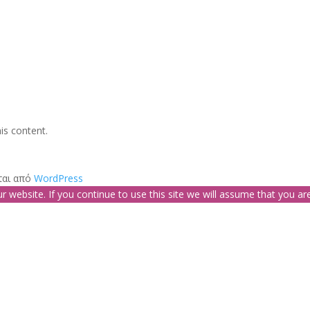
is content.
ται από
WordPress
website. If you continue to use this site we will assume that you are