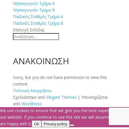
Νηπιαγωγείο Τμήμα Α
Νηπιαγωγείο Τμήμα Β
Παιδικός Σταθμός Τμήμα Α
Παιδικός Σταθμός Τμήμα Β
Επιλογή Σελίδας
ΑΝΑΚΟΙΝΩΣΗ
Sorry, but you do not have permission to view this
content.
Πολιτική Απορρήτου
Σχεδιάστηκε από
Elegant Themes
| Υποστηρίζεται
από
WordPress
We use cookies to ensure that we give you the best experience on
our website. If you continue to use this site we will assume that you
are happy with it.
Ok
Privacy policy