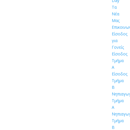
Day
Τα
Νέα
Μας
Επικοινω
Είσοδος
για
Γονείς
Είσοδος
Τμήμα
Α
Είσοδος
Τμήμα
Β
Νηπιαγω
Τμήμα
Α
Νηπιαγω
Τμήμα
Β