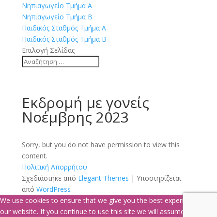
Νηπιαγωγείο Τμήμα Α
Νηπιαγωγείο Τμήμα Β
Παιδικός Σταθμός Τμήμα Α
Παιδικός Σταθμός Τμήμα Β
Επιλογή Σελίδας
Εκδρομή με γονείς
Νοέμβρης 2023
Sorry, but you do not have permission to view this
content.
Πολιτική Απορρήτου
Σχεδιάστηκε από
Elegant Themes
| Υποστηρίζεται
από
WordPress
We use cookies to ensure that we give you the best experience on
our website. If you continue to use this site we will assume that you