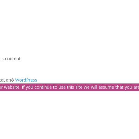
is content.
ται από
WordPress
website. If you continue to use this site we will assume that you are