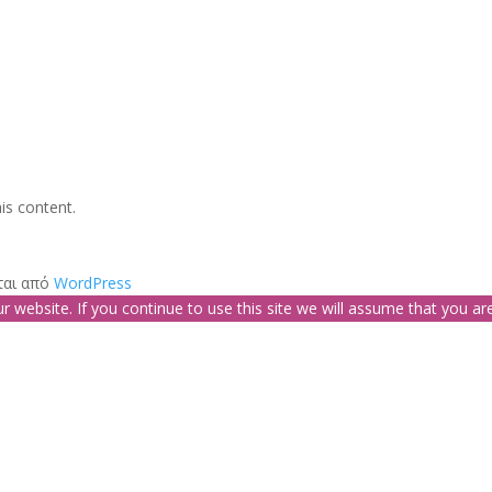
is content.
ται από
WordPress
website. If you continue to use this site we will assume that you are