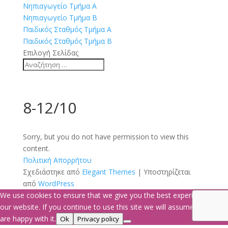
Νηπιαγωγείο Τμήμα Α
Νηπιαγωγείο Τμήμα Β
Παιδικός Σταθμός Τμήμα Α
Παιδικός Σταθμός Τμήμα Β
Επιλογή Σελίδας
8-12/10
Sorry, but you do not have permission to view this
content.
Πολιτική Απορρήτου
Σχεδιάστηκε από
Elegant Themes
| Υποστηρίζεται
από
WordPress
We use cookies to ensure that we give you the best experience on
our website. If you continue to use this site we will assume that you
are happy with it.
Ok
Privacy policy