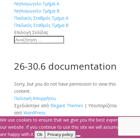
Νηπιαγωγείο Τμήμα Α
Νηπιαγωγείο Τμήμα Β
Παιδικός Σταθμός Τμήμα Α
Παιδικός Σταθμός Τμήμα Β
Επιλογή Σελίδας
26-30.6 documentation
Sorry, but you do not have permission to view this
content.
Πολιτική Απορρήτου
Σχεδιάστηκε από
Elegant Themes
| Υποστηρίζεται
από
WordPress
We use cookies to ensure that we give you the best experience on
our website. If you continue to use this site we will assume that you
are happy with it.
Ok
Privacy policy