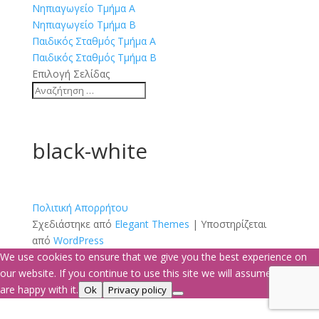
Νηπιαγωγείο Τμήμα Α
Νηπιαγωγείο Τμήμα Β
Παιδικός Σταθμός Τμήμα Α
Παιδικός Σταθμός Τμήμα Β
Επιλογή Σελίδας
black-white
Πολιτική Απορρήτου
Σχεδιάστηκε από
Elegant Themes
| Υποστηρίζεται
από
WordPress
We use cookies to ensure that we give you the best experience on
our website. If you continue to use this site we will assume that you
are happy with it.
Ok
Privacy policy