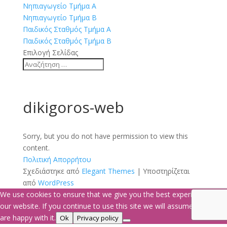
Νηπιαγωγείο Τμήμα Α
Νηπιαγωγείο Τμήμα Β
Παιδικός Σταθμός Τμήμα Α
Παιδικός Σταθμός Τμήμα Β
Επιλογή Σελίδας
dikigoros-web
Sorry, but you do not have permission to view this
content.
Πολιτική Απορρήτου
Σχεδιάστηκε από
Elegant Themes
| Υποστηρίζεται
από
WordPress
We use cookies to ensure that we give you the best experience on
our website. If you continue to use this site we will assume that you
are happy with it.
Ok
Privacy policy