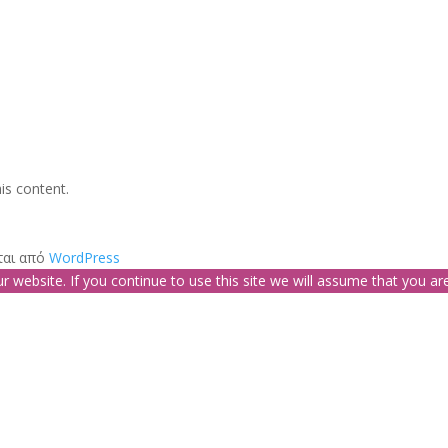
is content.
ται από
WordPress
website. If you continue to use this site we will assume that you are