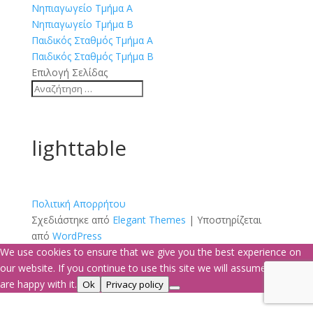
Νηπιαγωγείο Τμήμα Α
Νηπιαγωγείο Τμήμα Β
Παιδικός Σταθμός Τμήμα Α
Παιδικός Σταθμός Τμήμα Β
Επιλογή Σελίδας
lighttable
Πολιτική Απορρήτου
Σχεδιάστηκε από
Elegant Themes
| Υποστηρίζεται
από
WordPress
We use cookies to ensure that we give you the best experience on
our website. If you continue to use this site we will assume that you
are happy with it.
Ok
Privacy policy