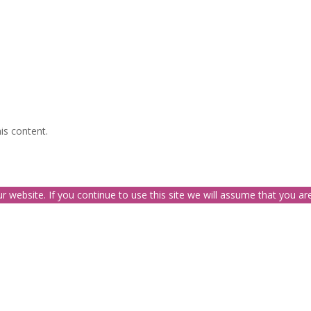
is content.
website. If you continue to use this site we will assume that you are