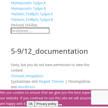
Νηπιαγωγείο Τμήμα Α
Νηπιαγωγείο Τμήμα Β
Παιδικός Σταθμός Τμήμα Α
Παιδικός Σταθμός Τμήμα Β
Επιλογή Σελίδας
5-9/12_documentation
Sorry, but you do not have permission to view this
content.
Πολιτική Απορρήτου
Σχεδιάστηκε από
Elegant Themes
| Υποστηρίζεται
από
WordPress
We use cookies to ensure that we give you the best experience on
our website. If you continue to use this site we will assume that you
are happy with it.
Ok
Privacy policy