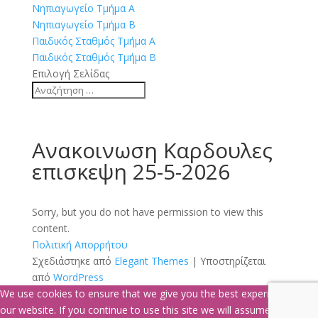
Νηπιαγωγείο Τμήμα Α
Νηπιαγωγείο Τμήμα Β
Παιδικός Σταθμός Τμήμα Α
Παιδικός Σταθμός Τμήμα Β
Επιλογή Σελίδας
Ανακοινωση Καρδουλες
επισκεψη 25-5-2026
Sorry, but you do not have permission to view this
content.
Πολιτική Απορρήτου
Σχεδιάστηκε από
Elegant Themes
| Υποστηρίζεται
από
WordPress
We use cookies to ensure that we give you the best experience on
our website. If you continue to use this site we will assume that you