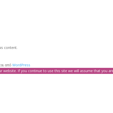
is content.
ται από
WordPress
website. If you continue to use this site we will assume that you are