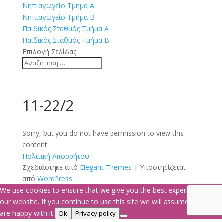
Νηπιαγωγείο Τμήμα Α
Νηπιαγωγείο Τμήμα Β
Παιδικός Σταθμός Τμήμα Α
Παιδικός Σταθμός Τμήμα Β
Επιλογή Σελίδας
11-22/2
Sorry, but you do not have permission to view this
content.
Πολιτική Απορρήτου
Σχεδιάστηκε από
Elegant Themes
| Υποστηρίζεται
από
WordPress
We use cookies to ensure that we give you the best experience on
our website. If you continue to use this site we will assume that you
are happy with it.
Ok
Privacy policy