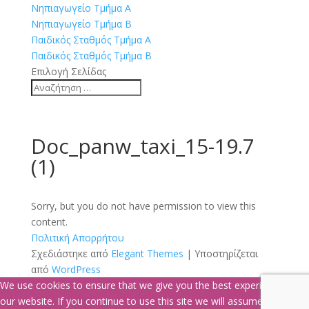
Νηπιαγωγείο Τμήμα Α
Νηπιαγωγείο Τμήμα Β
Παιδικός Σταθμός Τμήμα Α
Παιδικός Σταθμός Τμήμα Β
Επιλογή Σελίδας
Doc_panw_taxi_15-19.7
(1)
Sorry, but you do not have permission to view this
content.
Πολιτική Απορρήτου
Σχεδιάστηκε από
Elegant Themes
| Υποστηρίζεται
από
WordPress
We use cookies to ensure that we give you the best experience on
our website. If you continue to use this site we will assume that you