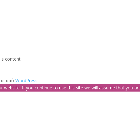
is content.
ται από
WordPress
website. If you continue to use this site we will assume that you are