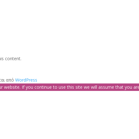
is content.
ται από
WordPress
website. If you continue to use this site we will assume that you are