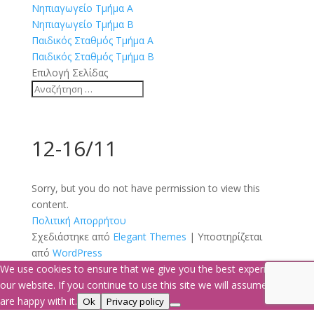
Νηπιαγωγείο Τμήμα Α
Νηπιαγωγείο Τμήμα Β
Παιδικός Σταθμός Τμήμα Α
Παιδικός Σταθμός Τμήμα Β
Επιλογή Σελίδας
12-16/11
Sorry, but you do not have permission to view this
content.
Πολιτική Απορρήτου
Σχεδιάστηκε από
Elegant Themes
| Υποστηρίζεται
από
WordPress
We use cookies to ensure that we give you the best experience on
our website. If you continue to use this site we will assume that you
are happy with it.
Ok
Privacy policy