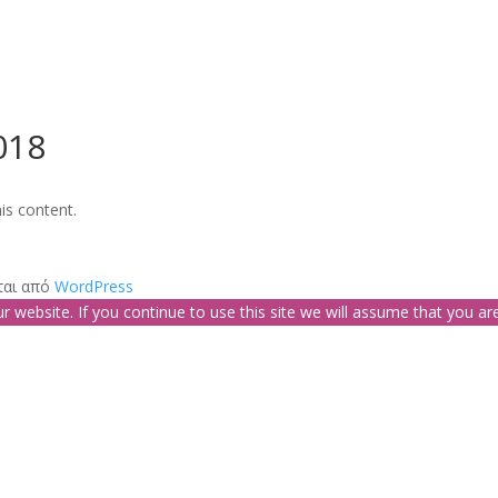
018
is content.
ται από
WordPress
website. If you continue to use this site we will assume that you are