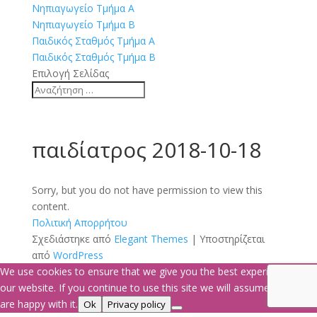
Νηπιαγωγείο Τμήμα Α
Νηπιαγωγείο Τμήμα Β
Παιδικός Σταθμός Τμήμα Α
Παιδικός Σταθμός Τμήμα Β
Επιλογή Σελίδας
παιδίατρος 2018-10-18
Sorry, but you do not have permission to view this
content.
Πολιτική Απορρήτου
Σχεδιάστηκε από
Elegant Themes
| Υποστηρίζεται
από
WordPress
We use cookies to ensure that we give you the best experience on
our website. If you continue to use this site we will assume that you
are happy with it.
Ok
Privacy policy