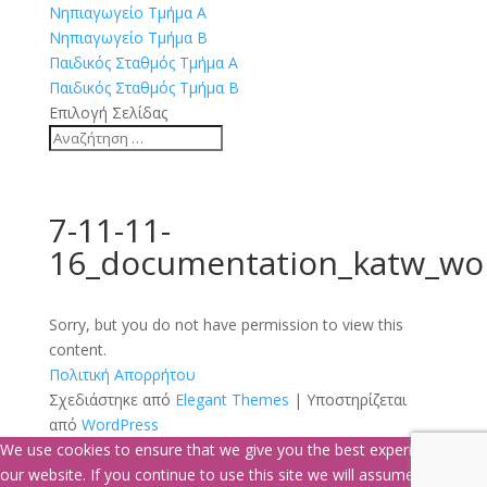
Νηπιαγωγείο Τμήμα Α
Νηπιαγωγείο Τμήμα Β
Παιδικός Σταθμός Τμήμα Α
Παιδικός Σταθμός Τμήμα Β
Επιλογή Σελίδας
7-11-11-
16_documentation_katw_wo
Sorry, but you do not have permission to view this
content.
Πολιτική Απορρήτου
Σχεδιάστηκε από
Elegant Themes
| Υποστηρίζεται
από
WordPress
We use cookies to ensure that we give you the best experience on
our website. If you continue to use this site we will assume that you