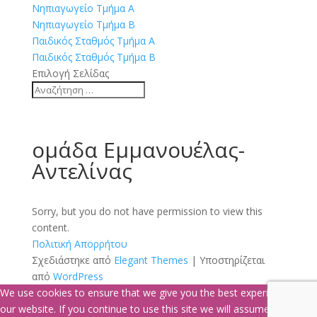
Νηπιαγωγείο Τμήμα Α
Νηπιαγωγείο Τμήμα Β
Παιδικός Σταθμός Τμήμα Α
Παιδικός Σταθμός Τμήμα Β
Επιλογή Σελίδας
ομάδα Εμμανουέλας-
Αντελίνας
Sorry, but you do not have permission to view this
content.
Πολιτική Απορρήτου
Σχεδιάστηκε από
Elegant Themes
| Υποστηρίζεται
από
WordPress
We use cookies to ensure that we give you the best experience on
our website. If you continue to use this site we will assume that you