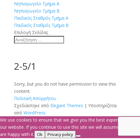
Νηπιαγωγείο Τμήμα Α
Νηπιαγωγείο Τμήμα Β
Παιδικός Σταθμός Τμήμα Α
Παιδικός Σταθμός Τμήμα Β
Επιλογή Σελίδας
2-5/1
Sorry, but you do not have permission to view this
content.
Πολιτική Απορρήτου
Σχεδιάστηκε από
Elegant Themes
| Υποστηρίζεται
από
WordPress
We use cookies to ensure that we give you the best experience on
our website. If you continue to use this site we will assume that you
are happy with it.
Ok
Privacy policy