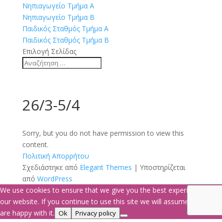
Νηπιαγωγείο Τμήμα Α
Νηπιαγωγείο Τμήμα Β
Παιδικός Σταθμός Τμήμα Α
Παιδικός Σταθμός Τμήμα Β
Επιλογή Σελίδας
26/3-5/4
Sorry, but you do not have permission to view this
content.
Πολιτική Απορρήτου
Σχεδιάστηκε από
Elegant Themes
| Υποστηρίζεται
από
WordPress
We use cookies to ensure that we give you the best experience on
our website. If you continue to use this site we will assume that you
are happy with it.
Ok
Privacy policy