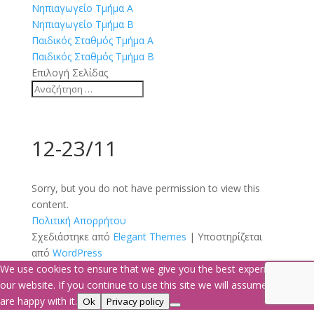
Νηπιαγωγείο Τμήμα Α
Νηπιαγωγείο Τμήμα Β
Παιδικός Σταθμός Τμήμα Α
Παιδικός Σταθμός Τμήμα Β
Επιλογή Σελίδας
12-23/11
Sorry, but you do not have permission to view this
content.
Πολιτική Απορρήτου
Σχεδιάστηκε από
Elegant Themes
| Υποστηρίζεται
από
WordPress
We use cookies to ensure that we give you the best experience on
our website. If you continue to use this site we will assume that you
are happy with it.
Ok
Privacy policy