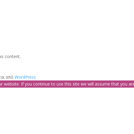
is content.
ται από
WordPress
website. If you continue to use this site we will assume that you are