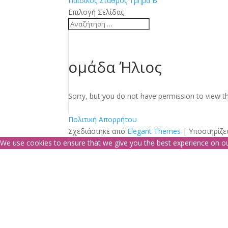
Παιδικός Σταθμός Τμήμα Β
Επιλογή Σελίδας
ομάδα Ήλιος
Sorry, but you do not have permission to view th
Πολιτική Απορρήτου
Σχεδιάστηκε από
Elegant Themes
| Υποστηρίζε
We use cookies to ensure that we give you the best experience on our 