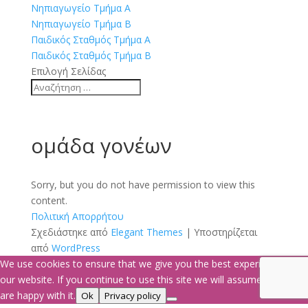
Νηπιαγωγείο Τμήμα Α
Νηπιαγωγείο Τμήμα Β
Παιδικός Σταθμός Τμήμα Α
Παιδικός Σταθμός Τμήμα Β
Επιλογή Σελίδας
ομάδα γονέων
Sorry, but you do not have permission to view this
content.
Πολιτική Απορρήτου
Σχεδιάστηκε από
Elegant Themes
| Υποστηρίζεται
από
WordPress
We use cookies to ensure that we give you the best experience on
our website. If you continue to use this site we will assume that you
are happy with it.
Ok
Privacy policy