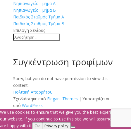
Νηπιαγωγείο Τμήμα Α
Νηπιαγωγείο Τμήμα Β
Παιδικός Σταθμός Τμήμα Α
Παιδικός Σταθμός Τμήμα Β
Επιλογή Σελίδας
Συγκέντρωση τροφίμων
Sorry, but you do not have permission to view this
content.
Πολιτική Απορρήτου
Σχεδιάστηκε από
Elegant Themes
| Υποστηρίζεται
από
WordPress
We use cookies to ensure that we give you the best experience on
our website. If you continue to use this site we will assume that you
are happy with it.
Ok
Privacy policy